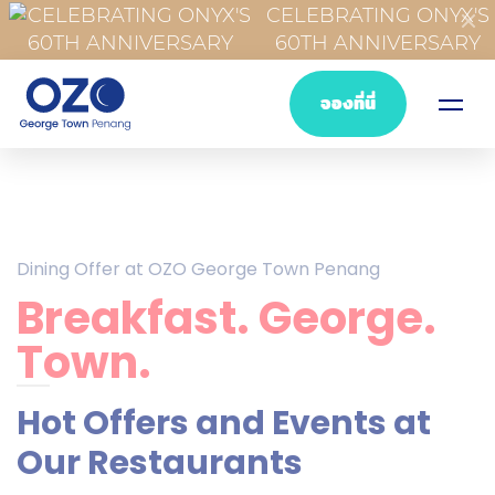
CELEBRATING ONYX'S
60TH ANNIVERSARY
จองที่นี่
Dining Offer at OZO George Town Penang
Breakfast. George.
Town.
Hot Offers and Events at
Our Restaurants