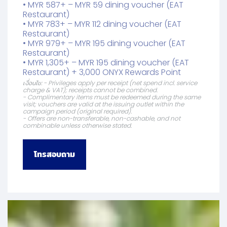
• MYR 587+ – MYR 59 dining voucher (EAT
Restaurant)
• MYR 783+ – MYR 112 dining voucher (EAT
Restaurant)
• MYR 979+ – MYR 195 dining voucher (EAT
Restaurant)
• MYR 1,305+ – MYR 195 dining voucher (EAT
Restaurant) + 3,000 ONYX Rewards Point
เงื่อนไข: - Privileges apply per receipt (net spend incl. service
charge & VAT); receipts cannot be combined.
- Complimentary items must be redeemed during the same
visit; vouchers are valid at the issuing outlet within the
campaign period (original required).
- Offers are non-transferable, non-cashable, and not
combinable unless otherwise stated.
โทรสอบถาม