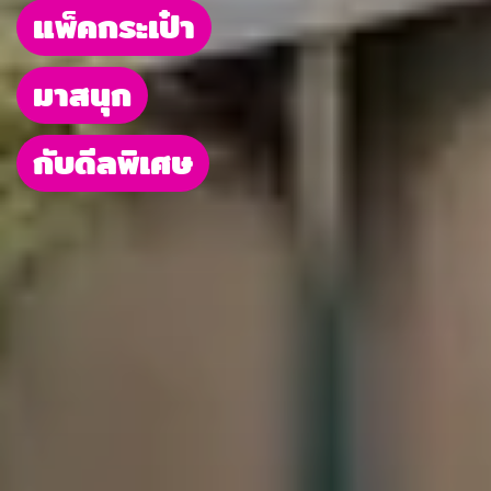
แพ็คกระเป๋า
มาสนุก
กับดีลพิเศษ