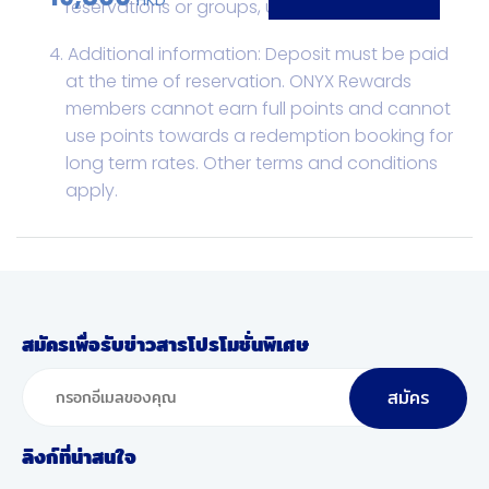
HKD
reservations or groups, unless specified.
Additional information: Deposit must be paid
at the time of reservation. ONYX Rewards
members cannot earn full points and cannot
use points towards a redemption booking for
long term rates. Other terms and conditions
apply.
สมัครเพื่อรับข่าวสารโปรโมชั่นพิเศษ
สมัคร
ลิงก์ที่น่าสนใจ