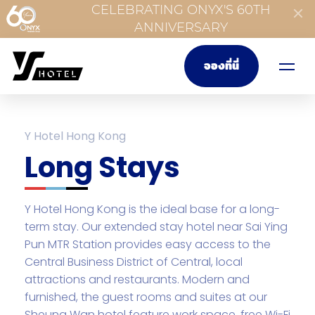
CELEBRATING ONYX'S 60TH
ANNIVERSARY
จองที่นี่
Y Hotel Hong Kong
Long Stays
Y Hotel Hong Kong is the ideal base for a long-
term stay. Our extended stay hotel near Sai Ying
Pun MTR Station provides easy access to the
Central Business District of Central, local
attractions and restaurants. Modern and
furnished, the guest rooms and suites at our
Sheung Wan hotel feature work space, free Wi-Fi