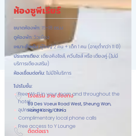
ห้องซูพีเรียร์
ขนาดห้องพัก:
15-18 ตร.ม.
ดูห้องพัก:
วิวเมือง
เหมาะสำหรับ:
ผู้ใหญ่ 2 คน + เด็ก 1 คน (อายุต่ำกว่า 11 ปี)
ประเภทเตียง:
เตียงคิงไซส์, ควีนไซส์ หรือ เตียงคู่ (ไม่มี
บริการเตียงเสริม)
ห้องเชื่อมต่อกัน:
ไม่มีให้บริการ
โปรโมชั่น:
Free Wi-Fi in your room and throughout the
โรงแรม วาย ฮ่องกง
hotel
89 Des Voeux Road West, Sheung Wan,
อุปกรณ์ชงชาและกาแฟ
Hong Kong, China
Complimentary local phone calls
Free access to Y Lounge
ติดต่อเรา