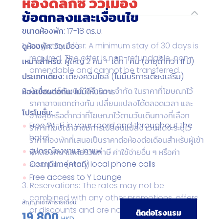
ห้องดีลักซ์ วิวเมือง
ข้อตกลงและเงื่อนไข
ขนาดห้องพัก:
17-18 ตร.ม.
Long stay offer: A minimum stay of 30 days is
ดูห้องพัก:
วิวเมือง
required. The offer is non-refundable, non-
เหมาะสำหรับ:
ผู้ใหญ่ 2 คน + เด็ก 1 คน (อายุต่ำกว่า 11 ปี)
amendable and cannot be transferred.
ประเภทเตียง:
เตียงควีนไซส์ (ไม่มีบริการเตียงเสริม)
ห้องอพาร์ตเมนต์: มีจำนวน จำกัด ในราคาที่โฆษณาไว้
ห้องเชื่อมต่อกัน:
ไม่มีให้บริการ
ราคาอาจแตกต่างกัน เปลี่ยนแปลงได้ตลอดเวลา และ
โปรโมชั่น:
อาจสูงหรือต่ำกว่าที่โฆษณาไว้ตามวันเดินทางที่เลือก
Free Wi-Fi in your room and throughout the
ราคาที่โฆษณาอาจมีการเปลี่ยนแปลง เว้นแต่จะระบุไว้
hotel
ราคาห้องพักที่เสนอเป็นราคาต่อห้องต่อเดือนสำหรับผู้เข้า
อุปกรณ์ชงชาและกาแฟ
พักสองคน และไม่รวมภาษี ค่าใช้จ่ายอื่น ๆ หรือค่า
Complimentary local phone calls
ธรรมเนียม (หากมี)
Free access to Y Lounge
Reservations: The rates may not be
combined with any other promotions, offers
สัญญาเช่าพักรายเดือน:
or discounts and are not valid for existing
ติดต่อโรงแรม
19,800