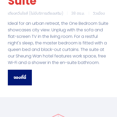
Suite
เตียงควีนไซส์ (ไม่มีบริการเตียงเสริม)
|
38 ตร.ม.
|
วิวเมือง
Ideal for an urban retreat, the One Bedroom Suite
showcases city view. Unplug with the sofa and
flat-screen TV in the living room. For a restful
night's sleep, the master bedroom is fitted with a
queen bed and black-out curtains. The suite at
our Sheung Wan hotel features work space, free
Wi-Fi and a shower in the en-suite bathroom.
จองที่นี่