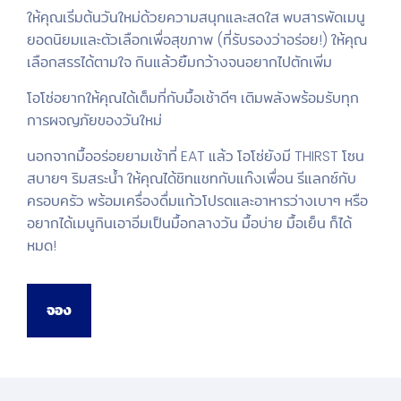
ให้คุณเริ่มต้นวันใหม่ด้วยความสนุกและสดใส พบสารพัดเมนู
ยอดนิยมและตัวเลือกเพื่อสุขภาพ (ที่รับรองว่าอร่อย!) ให้คุณ
เลือกสรรได้ตามใจ กินแล้วยิ้มกว้างจนอยากไปตักเพิ่ม
โอโซ่อยากให้คุณได้เต็มที่กับมื้อเช้าดีๆ เติมพลังพร้อมรับทุก
การผจญภัยของวันใหม่
นอกจากมื้ออร่อยยามเช้าที่ EAT แล้ว โอโซ่ยังมี THIRST โซน
สบายๆ ริมสระน้ำ ให้คุณได้ชิทแชทกับแก๊งเพื่อน รีแลกซ์กับ
ครอบครัว พร้อมเครื่องดื่มแก้วโปรดและอาหารว่างเบาๆ หรือ
อยากได้เมนูกินเอาอิ่มเป็นมื้อกลางวัน มื้อบ่าย มื้อเย็น ก็ได้
หมด!
จอง