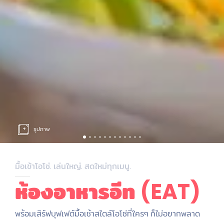
รูปภาพ
มื้อเช้าโอโซ่. เล่นใหญ่. สดใหม่ทุกเมนู.
ห้องอาหารอีท (EAT)
พร้อมเสิร์ฟบุฟเฟต์มื้อเช้าสไตล์โอโซ่ที่ใครๆ ก็ไม่อยากพลาด